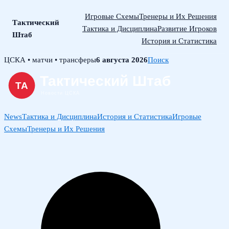
Игровые Схемы
Тренеры и Их Решения
Тактический
Тактика и Дисциплина
Развитие Игроков
Штаб
История и Статистика
Skip
ЦСКА • матчи • трансферы
6 августа 2026
Поиск
to
content
News
Тактика и Дисциплина
История и Статистика
Игровые
Схемы
Тренеры и Их Решения