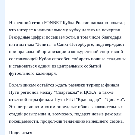
Нынешний сезон FONBET Кубка России наглядно показал,
что интерес к национальному кубку далеко не исчерпан.
Рекордные цифры посещаемости, в том числе благодаря
пяти матчам "Зенита" в Санкт‑Петербурге, подтверждают:
при правильной организации и конкурентной спортивной
составляющей Кубок способен собирать полные стадионы
и становиться одним из центральных событий
футбольного календаря.
Болельщикам остаётся ждать развязки турнира: финала
Пути регионов между "Спартаком" и ЦСКА, а также
ответной игры финала Пути РПЛ "Краснодар" - "Динамо".
Эти встречи во многом определят облик заключительных
стадий розыгрыша и, возможно, подарят новые рекорды
посещаемости, продолжив тенденцию нынешнего сезона.
Поделиться