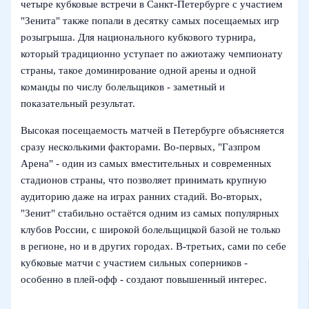
четыре кубковые встречи в Санкт‑Петербурге с участием
"Зенита" также попали в десятку самых посещаемых игр
розыгрыша. Для национального кубкового турнира,
который традиционно уступает по ажиотажу чемпионату
страны, такое доминирование одной арены и одной
команды по числу болельщиков - заметный и
показательный результат.
Высокая посещаемость матчей в Петербурге объясняется
сразу несколькими факторами. Во‑первых, "Газпром
Арена" - один из самых вместительных и современных
стадионов страны, что позволяет принимать крупную
аудиторию даже на играх ранних стадий. Во‑вторых,
"Зенит" стабильно остаётся одним из самых популярных
клубов России, с широкой болельщицкой базой не только
в регионе, но и в других городах. В‑третьих, сами по себе
кубковые матчи с участием сильных соперников -
особенно в плей‑офф - создают повышенный интерес.