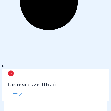
Тактический Штаб