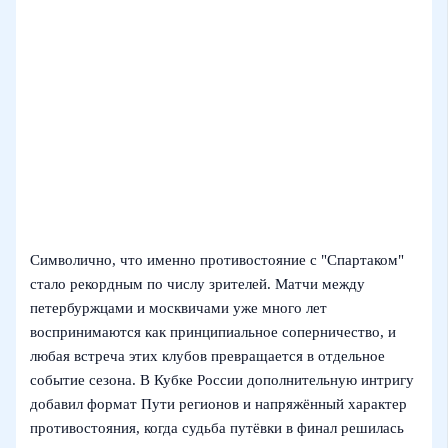
Символично, что именно противостояние с "Спартаком"
стало рекордным по числу зрителей. Матчи между
петербуржцами и москвичами уже много лет
воспринимаются как принципиальное соперничество, и
любая встреча этих клубов превращается в отдельное
событие сезона. В Кубке России дополнительную интригу
добавил формат Пути регионов и напряжённый характер
противостояния, когда судьба путёвки в финал решилась