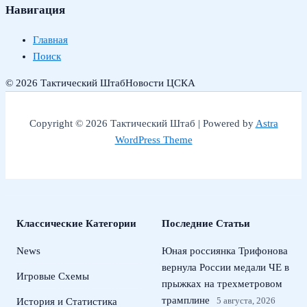
Навигация
Главная
Поиск
© 2026 Тактический Штаб
Новости ЦСКА
Copyright © 2026 Тактический Штаб | Powered by
Astra
WordPress Theme
Классические Категории
Последние Статьи
News
Юная россиянка Трифонова
вернула России медали ЧЕ в
Игровые Схемы
прыжках на трехметровом
трамплине
5 августа, 2026
История и Статистика