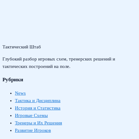
Тактический Штаб
Глубокий разбор игровых схем, тренерских решений и
тактических построений на поле.
Рубрики
News
Тактика и Дисциплина
История и Статистика
Игровые Схемы
Тренеры и Их Решения
Развитие Игроков