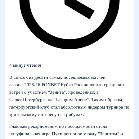
4 минут чтения
В список из десяти самых посещаемых матчей
сезона‑2025/26 FONBET Кубка России вошло сразу пять
встреч с участием "Зенита", проведённых в
Санкт‑Петербурге на "Газпром Арене". Таким образом,
петербургский клуб стал абсолютным лидером турнира по
зрительскому интересу на трибунах.
Главным рекордсменом по посещаемости стала
полуфинальная игра Пути регионов между "Зенитом" и