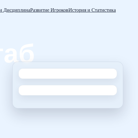
 и Дисциплина
Развитие Игроков
История и Статистика