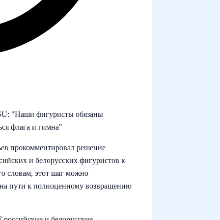
SU: "Наши фигуристы обязаны
ься флага и гимна"
ьев прокомментировал решение
сийских и белорусских фигуристов к
го словам, этот шаг можно
 на пути к полноценному возвращению
7 российские и белорусские