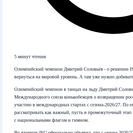
5 минут чтения
Олимпийский чемпион Дмитрий Соловьев - о решении I
вернуться на мировой уровень. А там уже нужно добиват
Олимпийский чемпион в танцах на льду Дмитрий Солов
Международного союза конькобежцев о возвращении рос
участию в международных стартах с сезона‑2026/27. По е
рассматривать как важный, пусть и промежуточный этап
с национальными флагом и гимном.
Во вторник ISU официально объявил, что с сезона 2026/2