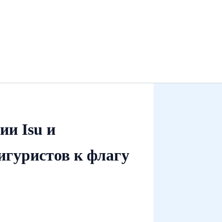
и Isu и
игуристов к флагу