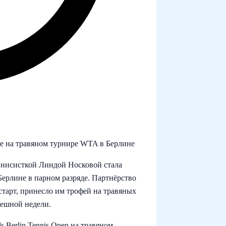
де на травяном турнире WTA в Берлине
еннисисткой Линдой Носковой стала
ерлине в парном разряде. Партнёрство
старт, принесло им трофей на травяных
пешной недели.
 Berlin Tennis Open на травяном