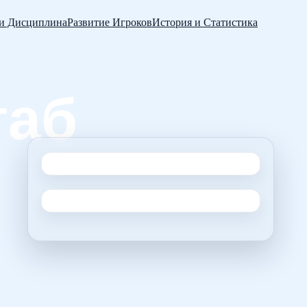
 и Дисциплина
Развитие Игроков
История и Статистика