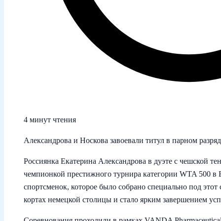
4 минут чтения
Александрова и Носкова завоевали титул в парном разря
Россиянка Екатерина Александрова в дуэте с чешской т
чемпионкой престижного турнира категории WTA 500 в Б
спортсменок, которое было собрано специально под этот 
кортах немецкой столицы и стало ярким завершением ус
Соревнования проходили в рамках VANDA Pharmaceuticals