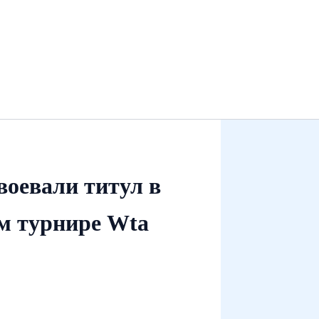
воевали титул в
ом турнире Wta