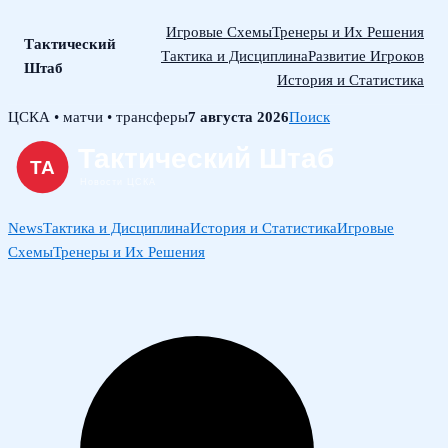
Игровые Схемы
Тренеры и Их Решения
Тактический
Тактика и Дисциплина
Развитие Игроков
Штаб
История и Статистика
Skip
ЦСКА • матчи • трансферы
7 августа 2026
Поиск
to
content
News
Тактика и Дисциплина
История и Статистика
Игровые
Схемы
Тренеры и Их Решения