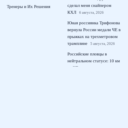
сделал меня снайпером
Тренеры и Их Решения
КХЛ
6 августа, 2026
Юная россиянка Трифонова
вернула России медали ЧЕ в
прыжках на трехметровом
трамплине
5 августа, 2026
Российские пловцы в
нейтральном статусе: 10 км
на ЧЕ по плаванию в
Париже
4 августа, 2026
Андрей Прокопов назначен
главным арбитром матча
Кубка России Локомотив –
ЦСКА
3 августа, 2026
© 2026 Тактический Штаб
Новости ЦСКА