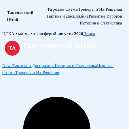
Игровые Схемы
Тренеры и Их Решения
Тактический
Тактика и Дисциплина
Развитие Игроков
Штаб
История и Статистика
Skip
ЦСКА • матчи • трансферы
8 августа 2026
Поиск
to
content
News
Тактика и Дисциплина
История и Статистика
Игровые
Схемы
Тренеры и Их Решения