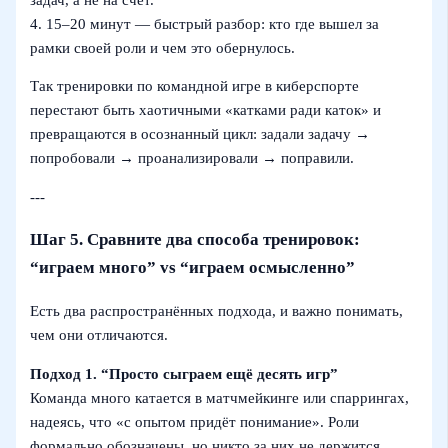
4. 15–20 минут — быстрый разбор: кто где вышел за
рамки своей роли и чем это обернулось.
Так тренировки по командной игре в киберспорте
перестают быть хаотичными «катками ради каток» и
превращаются в осознанный цикл: задали задачу →
попробовали → проанализировали → поправили.
---
Шаг 5. Сравните два способа тренировок:
“играем много” vs “играем осмысленно”
Есть два распространённых подхода, и важно понимать,
чем они отличаются.
Подход 1. “Просто сыграем ещё десять игр”
Команда много катается в матчмейкинге или спаррингах,
надеясь, что «с опытом придёт понимание». Роли
формально обозначены, но никто за них не держится.