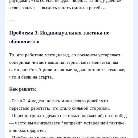
раундами: «ты сейчас не фраг ищешь, ты инфу даёшь»,
«твоя задача — выжить и дать смок на ретейк».
---
Проблема 3. Индивидуальная тактика не
обновляется
То, что работало месяц назад, со временем устаревает:
соперники читают ваши паттерны, мета меняется, вы
сами растёте. А роли и личные задачи остаются теми же,
что и были на старте.
Как решать:
- Раз в 2–4 недели делать мини‑ревью ролей: что
перестало работать, что стало сильной стороной.
- Пересматривать демки не только поражений, но и побед
— часто вы выигрываете *вопреки* устаревшей тактике,
а не благодаря ей.
- Пробовать микро‑эксперименты на тренировках: менять