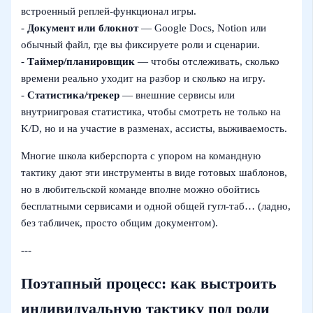
встроенный реплей‑функционал игры.
-
Документ или блокнот
— Google Docs, Notion или
обычный файл, где вы фиксируете роли и сценарии.
-
Таймер/планировщик
— чтобы отслеживать, сколько
времени реально уходит на разбор и сколько на игру.
-
Статистика/трекер
— внешние сервисы или
внутриигровая статистика, чтобы смотреть не только на
K/D, но и на участие в разменах, ассисты, выживаемость.
Многие школа киберспорта с упором на командную
тактику дают эти инструменты в виде готовых шаблонов,
но в любительской команде вполне можно обойтись
бесплатными сервисами и одной общей гугл‑таб… (ладно,
без табличек, просто общим документом).
---
Поэтапный процесс: как выстроить
индивидуальную тактику под роли